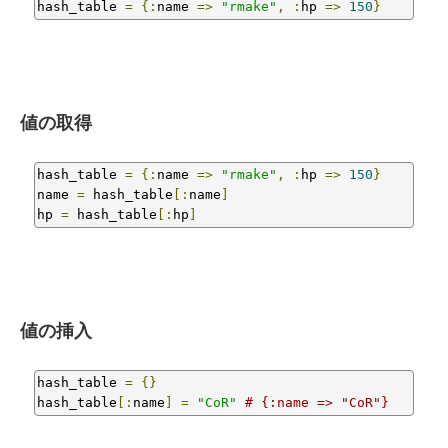
hash_table 
=
{:
name 
=>
"rmake"
,
:
hp 
=>
150
}
値の取得
hash_table 
=
{:
name 
=>
"rmake"
,
:
hp 
=>
150
}
name 
=
 hash_table
[:
name
]
hp 
=
 hash_table
[:
hp
]
値の挿入
hash_table 
=
{}
hash_table
[:
name
]
=
"CoR"
# {:name => "CoR"}