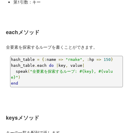
第1引数：キー
eachメソッド
全要素を探索するループを書くことができます。
hash_table 
=
{:
name 
=>
"rmake"
,
:
hp 
=>
150
}
hash_table
.
each 
do
|
key
,
 value
|
  speak
(
"全要素を探索するループ: #{key}, #{valu
e}"
)
end
keysメソッド
キーの一覧を配列で返します。