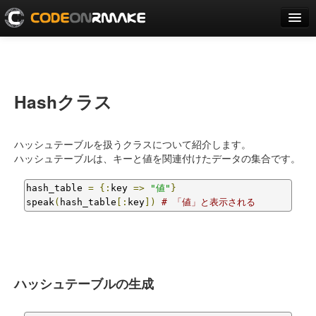
ゲーム
アプリ
Hashクラス
ライブラリ
エディタ
ハッシュテーブルを扱うクラスについて紹介します。
ハッシュテーブルは、キーと値を関連付けたデータの集合です。
実験
hash_table 
=
{:
key 
=>
"値"
}
ユーザー登録
speak
(
hash_table
[:
key
])
# 「値」と表示される
ログイン
ハッシュテーブルの生成