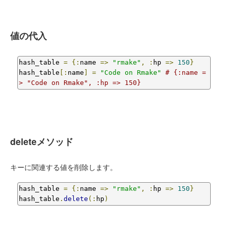
値の代入
hash_table 
=
{:
name 
=>
"rmake"
,
:
hp 
=>
150
}
hash_table
[:
name
]
=
"Code on Rmake"
# {:name =
> "Code on Rmake", :hp => 150}
deleteメソッド
キーに関連する値を削除します。
hash_table 
=
{:
name 
=>
"rmake"
,
:
hp 
=>
150
}
hash_table
.
delete
(:
hp
)