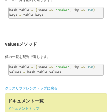
hash_table 
=
{:
name 
=>
"rmake"
,
:
hp 
=>
150
}
keys 
=
 table
.
keys
valuesメソッド
値の一覧を配列で返します。
hash_table 
=
{:
name 
=>
"rmake"
,
:
hp 
=>
150
}
values 
=
 hash_table
.
values
クラスリファレンストップに戻る
ドキュメント一覧
ドキュメントトップ